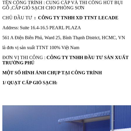
TÊN CÔNG TRÌNH : CUNG CẤP VÀ THI CÔNG HÚT BỤI
GỖ ,CẤP GIÓ SẠCH CHO PHÒNG SƠN
CHỦ ĐẦU TƯ
: CÔNG TY TNHH XD TTNT LECADE
Address: Suite 16.4-16.5 PEARL PLAZA
561 A Điện Biên Phủ, Ward 25, Bình Thạnh District, HCMC, VN
là đơn vị sản xuất TTNT 100% Việt Nam
ĐƠN VỊ THI CÔNG :
CÔNG TY TNHH ĐẦU TƯ SẢN XUẤT
TRƯỜNG PHÚ
MỘT SỐ HÌN
H ẢNH CHỤP TẠI CÔNG TRÌNH
1/ QUẠT CẤP GIÓ SẠCH: