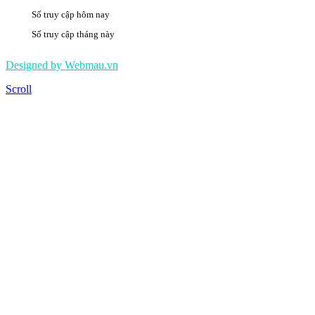
Số truy cập hôm nay
2458
Số truy cập tháng này
495879
Designed by Webmau.vn
Scroll