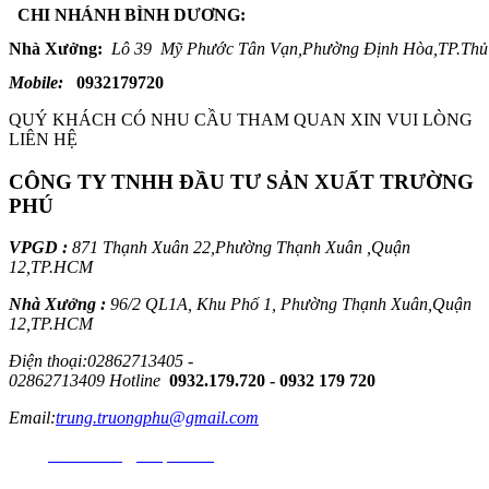
 CHI NHÁNH BÌNH DƯƠNG:
Nhà Xưởng: 
Lô 39  Mỹ Phước Tân Vạn,Phường Định Hòa,TP.Thủ
Mobile:   
0932179720
QUÝ KHÁCH CÓ NHU CẦU THAM QUAN XIN VUI LÒNG
LIÊN HỆ
CÔNG TY TNHH ĐẦU TƯ SẢN XUẤT TRƯỜNG
PHÚ
VPGD :
871 Thạnh Xuân 22,Phường Thạnh Xuân ,Quận
12,TP.HCM
Nhà Xưởng :
96/2 QL1A, Khu Phố 1,
Phường Thạnh Xuân,Quận
12,TP.HCM
Điện thoại:02862713405 -
02862713409 Hotline
0932.179.720 - 0932 179 720
Email:
trung.truongphu@gmail.com
Wed:
www.truongphutpc.com