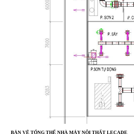
BẢN VẼ TỔNG THỂ NHÀ MÁY NỘI THẤT LECADE