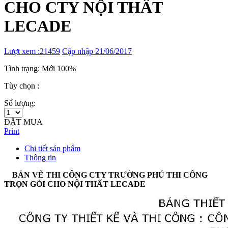
CHO CTY NỘI THẤT
LECADE
Lượt xem :21459
Cập nhập 21/06/2017
Tình trạng: Mới 100%
Tùy chọn :
Số lượng:
ĐẶT MUA
Print
Chi tiết sản phẩm
Thông tin
BẢN VẼ THI CÔNG CTY TRƯỜNG PHÚ THI CÔNG
TRỌN GÓI CHO NỘI THẤT LECADE