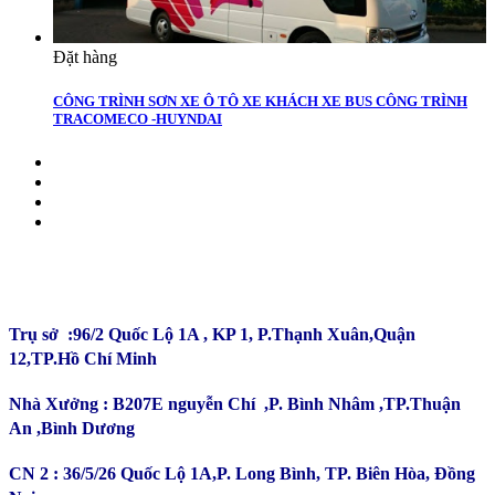
Đặt hàng
CÔNG TRÌNH SƠN XE Ô TÔ XE KHÁCH XE BUS CÔNG TRÌNH
TRACOMECO -HUYNDAI
CÔNG TY TNHH ĐẦU TƯ SẢN XUẤT TRƯỜNG
PHÚ
Trụ sở :96/2 Quốc Lộ 1A , KP 1, P.Thạnh Xuân,Quận
12,TP.Hồ Chí Minh
Nhà Xưởng : B207E nguyễn Chí ,P. Bình Nhâm ,TP.Thuận
An ,Bình Dương
CN 2 : 36/5/26 Quốc Lộ 1A,P. Long Bình, TP. Biên Hòa, Đồng