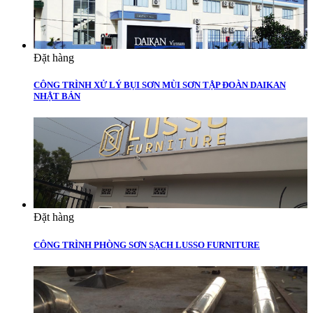
Đặt hàng
CÔNG TRÌNH XỬ LÝ BỤI SƠN MÙI SƠN TẬP ĐOÀN DAIKAN
NHẬT BẢN
Đặt hàng
CÔNG TRÌNH PHÒNG SƠN SẠCH LUSSO FURNITURE