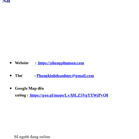
Nai
Kinh Doanh : 0932 179 720
Phản ánh - Khiếu nại Hotline : 0934 863 027
Bảo Hành - Bảo Trì : 0702 301 145
Website :
https://phongphunson.com
Thư :
Phongkinhdoanhtpc@gmail.com
Google Map đến
xưởng :
https://goo.gl/maps/LvA9LZSVgYYWiPyQ8
Số người đang online
12