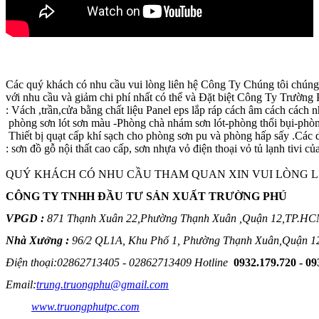
Các quý khách có nhu cầu vui lòng liên hệ Công Ty Chúng tôi chúng t
với nhu cầu và giảm chi phí nhất có thể và Đặt biệt Công Ty Trường 
: Vách ,trần,cửa bằng chất liệu Panel eps lắp ráp cách âm cách cách nh
 phòng sơn lót sơn màu -Phòng chà nhám sơn lót-phòng thổi bụi-ph
 Thiết bị quạt cấp khí sạch cho phòng sơn pu và phòng hấp sấy .Cá
: sơn đồ gỗ nội thất cao cấp, sơn nhựa vỏ điện thoại vỏ tủ lạnh tivi c
QUÝ KHÁCH CÓ NHU CẦU THAM QUAN XIN VUI LÒNG LI
CÔNG TY TNHH ĐẦU TƯ SẢN XUẤT TRƯỜNG PHÚ
VPGD : 
871 Thạnh Xuân 22,Phường Thạnh Xuân ,Quận 12,TP.H
Nhà Xưởng : 
96/2 QL1A, Khu Phố 1, 
Phường Thạnh Xuân,Quận 
Điện thoại:02862713405 - 02862713409 Hotline  
0932.179.720 - 09
Email:
trung.truongphu@gmail.com
Wed: 
www.truongphutpc.com