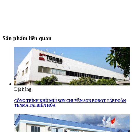
CHI NHÁNH BÌNH DƯƠNG:
Nhà Xưởng:
Lô 39 Mỹ Phước Tân Vạn,Phường Định
Hòa,TP.Thủ Dầu Một,T.Bình Dương
Mobile:
0932179720
Sản phẩm liên quan
Đặt hàng
CÔNG TRÌNH KHỬ MÙI SƠN CHUYỀN SƠN ROBOT TẬP ĐOÀN
TENMA TẠI BIÊN HÒA