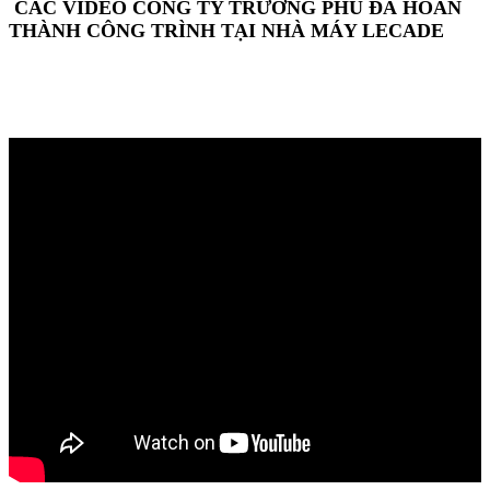
CÁC VIDEO CÔNG TY TRƯỜNG PHÚ ĐÃ HOÀN
THÀNH CÔNG TRÌNH TẠI NHÀ MÁY LECADE