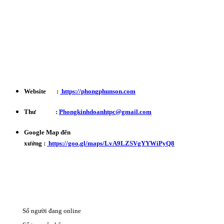
Kinh Doanh : 0932 179 720
Phản ánh - Khiếu nại Hotline : 0934 863 027
Bảo Hành - Bảo Trì : 0702 301 145
Website :
https://phongphunson.com
Thư :
Phongkinhdoanhtpc@gmail.com
Google Map đến
xưởng :
https://goo.gl/maps/LvA9LZSVgYYWiPyQ8
Số người đang online
4