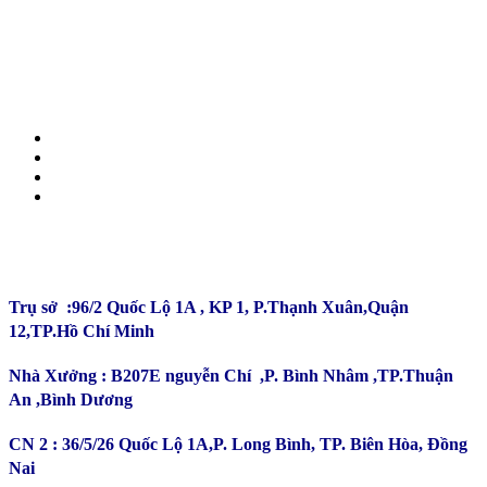
CÔNG TY TNHH ĐẦU TƯ SẢN XUẤT TRƯỜNG
PHÚ
Trụ sở :96/2 Quốc Lộ 1A , KP 1, P.Thạnh Xuân,Quận
12,TP.Hồ Chí Minh
Nhà Xưởng : B207E nguyễn Chí ,P. Bình Nhâm ,TP.Thuận
An ,Bình Dương
CN 2 : 36/5/26 Quốc Lộ 1A,P. Long Bình, TP. Biên Hòa, Đồng
Nai