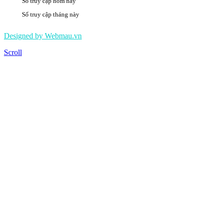
Số truy cập hôm nay
114
Số truy cập tháng này
492063
Designed by Webmau.vn
Scroll