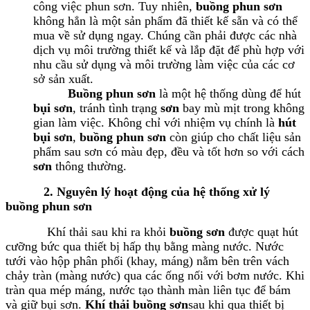
công việc phun sơn. Tuy nhiên,
buồng phun sơn
không hẳn là một sản phẩm đã thiết kế sẵn và có thể
mua về sử dụng ngay. Chúng cần phải được các nhà
dịch vụ môi trường thiết kế và lắp đặt để phù hợp với
nhu cầu sử dụng và môi trường làm việc của các cơ
sở sản xuất.
Buồng phun sơn
là một hệ thống dùng để hút
bụi sơn
, tránh tình trạng
sơn
bay mù mịt trong không
gian làm việc. Không chỉ với nhiệm vụ chính là
hút
bụi sơn
,
buồng phun sơn
còn giúp cho chất liệu sản
phẩm sau sơn có màu đẹp, đều và tốt hơn so với cách
sơn
thông thường.
2. Nguyên lý hoạt động của hệ thống xử lý
buồng phun sơn
Khí thải sau khi ra khỏi
buồng sơn
được quạt hút
cưỡng bức qua thiết bị hấp thụ bằng màng nước. Nước
tưới vào hộp phân phối (khay, máng) nằm bên trên vách
chảy tràn (màng nước) qua các ống nối với bơm nước. Khi
tràn qua mép máng, nước tạo thành màn liên tục để bám
và giữ bụi sơn.
Khí thải buồng sơn
sau khi qua thiết bị