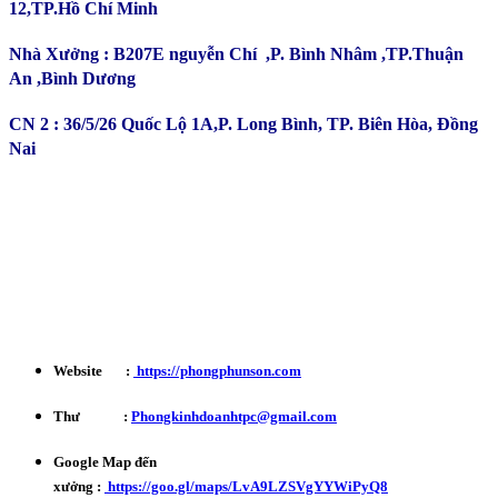
12,TP.Hồ Chí Minh
Nhà Xưởng : B207E nguyễn Chí ,P. Bình Nhâm ,TP.Thuận
An ,Bình Dương
CN 2 : 36/5/26 Quốc Lộ 1A,P. Long Bình, TP. Biên Hòa, Đồng
Nai
Kinh Doanh : 0932 179 720
Phản ánh - Khiếu nại Hotline : 0934 863 027
Bảo Hành - Bảo Trì : 0702 301 145
Website :
https://phongphunson.com
Thư :
Phongkinhdoanhtpc@gmail.com
Google Map đến
xưởng :
https://goo.gl/maps/LvA9LZSVgYYWiPyQ8