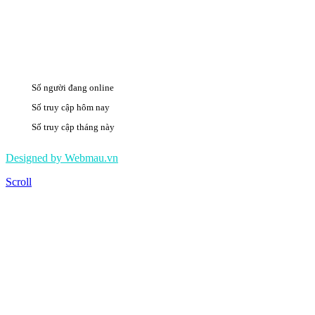
Số người đang online
12
Số truy cập hôm nay
2234
Số truy cập tháng này
495655
Designed by Webmau.vn
Scroll