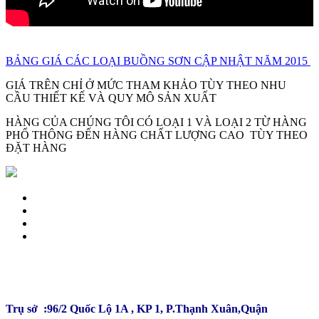
BẢNG GIÁ CÁC LOẠI BUỒNG SƠN CẬP NHẬT NĂM 2015
GIÁ TRÊN CHỈ Ở MỨC THAM KHẢO TÙY THEO NHU
CẦU THIẾT KẾ VÀ QUY MÔ SẢN XUẤT
HÀNG CỦA CHÚNG TÔI CÓ LOẠI 1 VÀ LOẠI 2 TỪ HÀNG
PHỔ THÔNG ĐẾN HÀNG CHẤT LƯỢNG CAO TÙY THEO
ĐẶT HÀNG
CÔNG TY TNHH ĐẦU TƯ SẢN XUẤT TRƯỜNG
PHÚ
Trụ sở :96/2 Quốc Lộ 1A , KP 1, P.Thạnh Xuân,Quận